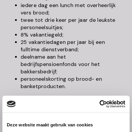
iedere dag een lunch met overheerlijk
vers brood;
twee tot drie keer per jaar de leukste
personeelsuitjes;
8% vakantiegeld;
25 vakantiedagen per jaar bij een
fulltime dienstverband;
deelname aan het
bedrijfspensioenfonds voor het
bakkersbedrijf;
personeelskorting op brood- en
banketproducten.
Ben je geïnteresseerd?
Stuur dan jouw CV naar
hr@bakkersbrigade.nl
of vul onderstaand
Deze website maakt gebruik van cookies
formulier in! Wij nemen dan zo snel mogelijk