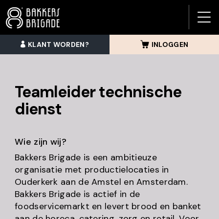
BAK
BRI
KLANT WORDEN?
INLOGGEN
MEN
Teamleider technische
dienst
Wie zijn wij?
Bakkers Brigade is een ambitieuze
organisatie met productielocaties in
Ouderkerk aan de Amstel en Amsterdam.
Bakkers Brigade is actief in de
foodservicemarkt en levert brood en banket
aan de horeca, catering, zorg en retail. Voor