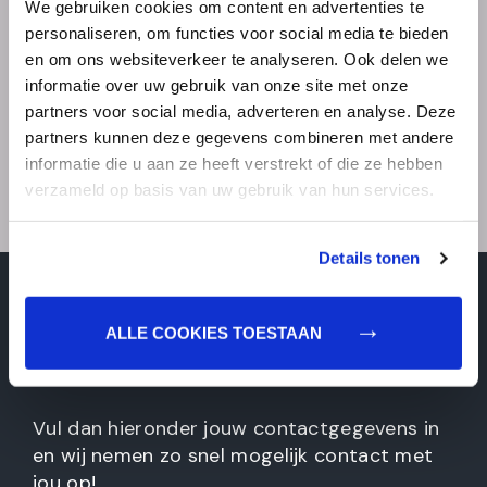
contact met jou op. Heb je nog vragen over
We gebruiken cookies om content en advertenties te
personaliseren, om functies voor social media te bieden
deze vacature? Dan kan je telefonisch
en om ons websiteverkeer te analyseren. Ook delen we
contact met ons opnemen via 020-
informatie over uw gebruik van onze site met onze
4969686.
partners voor social media, adverteren en analyse. Deze
partners kunnen deze gegevens combineren met andere
Acquisitie naar aanleiding van deze vacature
informatie die u aan ze heeft verstrekt of die ze hebben
wordt niet op prijs gesteld.
verzameld op basis van uw gebruik van hun services.
Details tonen
heb jij interesse in deze
ALLE COOKIES TOESTAAN
functie?
Vul dan hieronder jouw contactgegevens in
en wij nemen zo snel mogelijk contact met
jou op!