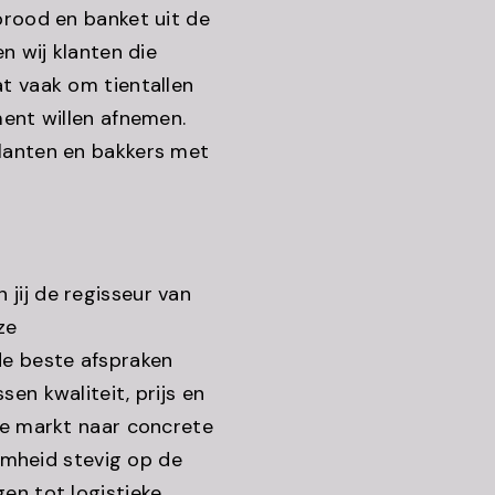
brood en banket uit de
n wij klanten die
t vaak om tientallen
ment willen afnemen.
lanten en bakkers met
jij de regisseur van
ze
de beste afspraken
en kwaliteit, prijs en
de markt naar concrete
aamheid stevig op de
en tot logistieke