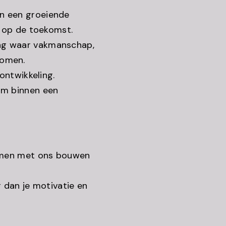
n een groeiende
e op de toekomst.
ng waar vakmanschap,
komen.
 ontwikkeling.
am binnen een
e samen met ons bouwen
dan je motivatie en