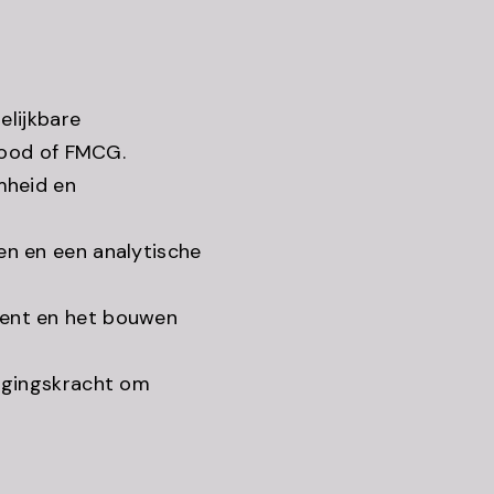
elijkbare
 food of FMCG.
mheid en
n en een analytische
ent en het bouwen
igingskracht om