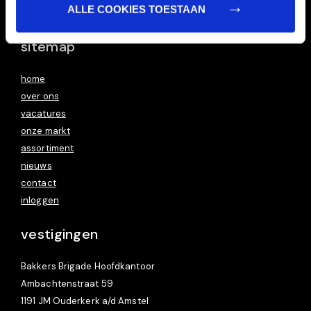
ALLE COOKIES TOESTAAN
www.taartbrigade.nl
sitemap
home
over ons
vacatures
onze markt
assortiment
nieuws
contact
inloggen
vestigingen
Bakkers Brigade Hoofdkantoor
Ambachtenstraat 59
1191 JM Ouderkerk a/d Amstel