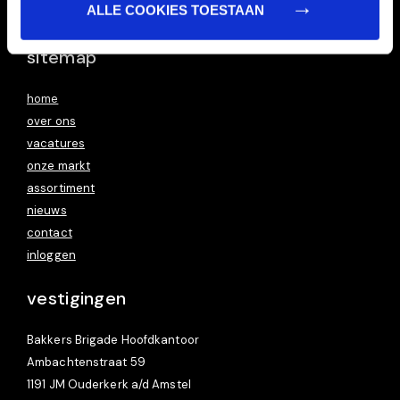
ALLE COOKIES TOESTAAN
www.taartbrigade.nl
sitemap
home
over ons
vacatures
onze markt
assortiment
nieuws
contact
inloggen
vestigingen
Bakkers Brigade Hoofdkantoor
Ambachtenstraat 59
1191 JM Ouderkerk a/d Amstel