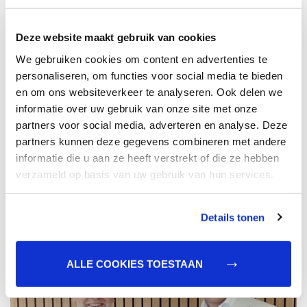
Besseling de directie over de groep, waarbij Rob
de rol
van CEO op zich zal nemen en Mark als
Deze website maakt gebruik van cookies
CCO/COO gaat werken.
We gebruiken cookies om content en advertenties te
personaliseren, om functies voor social media te bieden
Top Bakkers Groep:
en om ons websiteverkeer te analyseren. Ook delen we
informatie over uw gebruik van onze site met onze
Samen sterk. Samen trots op het ambacht.
partners voor social media, adverteren en analyse. Deze
partners kunnen deze gegevens combineren met andere
Download hier het persbericht
informatie die u aan ze heeft verstrekt of die ze hebben
verzameld op basis van uw gebruik van hun services.
Details tonen
ALLE COOKIES TOESTAAN