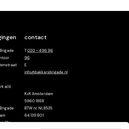
gingen
contact
Brigade
T
020 - 496 96
ntoor
96
enstraat
E
info@bakkersbrigade.nl
rk a/d
KvK Amsterdam
5960 1868
Brigade
BTW nr. NL8535
dam
64 139 B01
en 18a