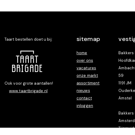
sitemap
vesti
Taart bestellen doet u bij:
home
Bakkers 
over ons
Hoofdka
vacatures
Ambacht
onze markt
59
assortiment
1191 JM
Ook voor grote aantallen!
nieuws
Ouderke
www.taartbrigade.nl
contact
Amstel
inloggen
Bakkers 
Amster
Tijnmuid