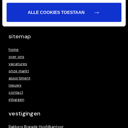
ALLE COOKIES TOESTAAN
Ook voor grote aantallen!
www.taartbrigade.nl
sitemap
home
over ons
vacatures
onze markt
assortiment
nieuws
contact
inloggen
vestigingen
Bakkers Brigade Hoofdkantoor