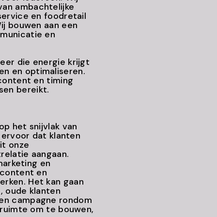
van ambachtelijke
ervice en foodretail
Wij bouwen aan een
municatie en
er die energie krijgt
n en optimaliseren.
content en timing
sen bereikt.
p het snijvlak van
 ervoor dat klanten
it onze
trelatie aangaan.
lmarketing en
 content en
erken. Het kan gaan
, oude klanten
 een campagne rondom
l ruimte om te bouwen,