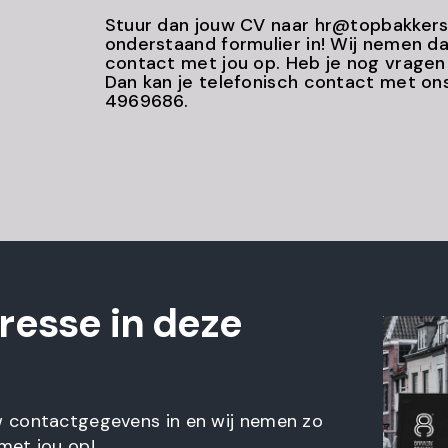
Stuur dan jouw CV naar hr@topbakkersg
onderstaand formulier in! Wij nemen da
contact met jou op. Heb je nog vrage
Dan kan je telefonisch contact met o
4969686.
eresse in deze
w contactgegevens in en wij nemen zo
met jou op!