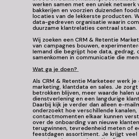
werken samen met een uniek netwerk 
bakkerijen en voorzien duizenden foods
locaties van de lekkerste producten. 
data-gedreven organisatie waarin com
duurzame klantrelaties centraal staan.
Wij zoeken een CRM & Retentie Markete
van campagnes bouwen, experimentere
Iemand die begrijpt hoe data, gedrag, 
samenkomen in communicatie die men
Wat ga je doen?
Als CRM & Retentie Marketeer werk je o
marketing, klantdata en sales. Je zorgt
betrokken blijven, meer waarde halen u
dienstverlening en een langdurige klan
Daarbij kijk je verder dan alleen e-mai
onderzoekt hoe verschillende kanalen,
contactmomenten elkaar kunnen verst
over de onboarding van nieuwe klanten
terugwinnen, tevredenheid meten of
feestdagen assortiment. Je krijgt vee