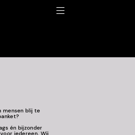
BAKKERS
BRIGADE
MENU
m mensen blij te
 banket?
ags én bijzonder
voor iedereen. Wij