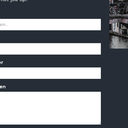
er
en