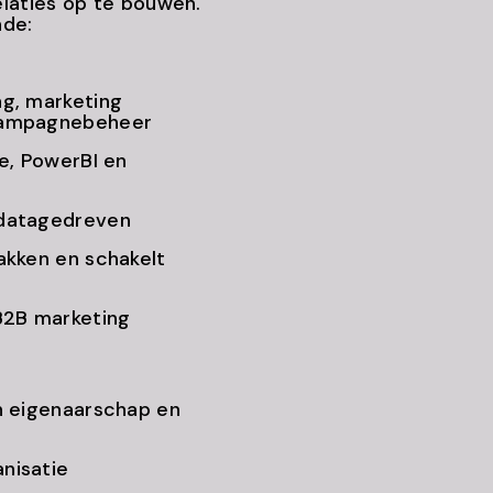
laties op te bouwen.
nde:
ng, marketing
 campagnebeheer
e, PowerBI en
 datagedreven
akken en schakelt
s
 B2B marketing
n eigenaarschap en
anisatie