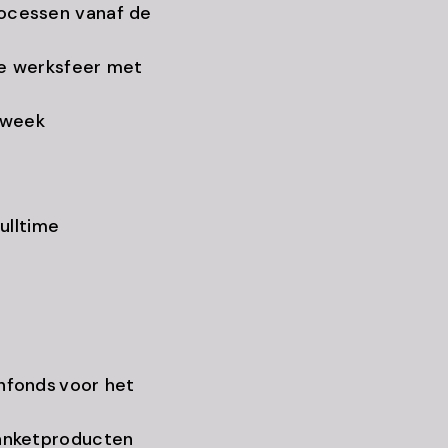
ocessen vanaf de
ge werksfeer met
r week
ulltime
nfonds voor het
banketproducten