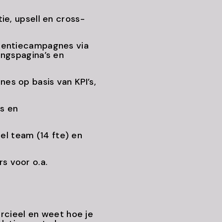
ie, upsell en cross-
tentiecampagnes via
ingspagina’s en
es op basis van KPI’s,
s en
 team (14 fte) en
s voor o.a.
rcieel en weet hoe je