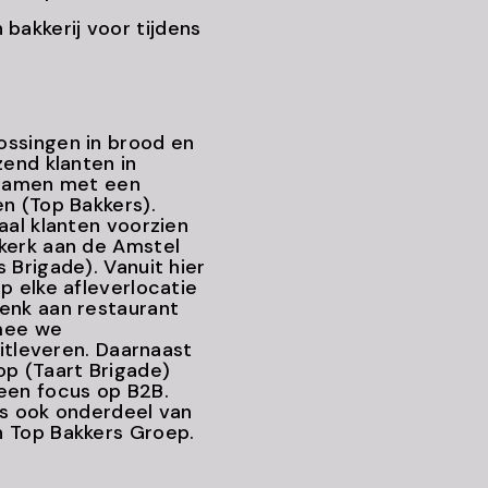
 bakkerij voor tijdens
ossingen in brood en
zend klanten in
 samen met een
n (Top Bakkers).
aal klanten voorzien
kerk aan de Amstel
 Brigade). Vanuit hier
p elke afleverlocatie
enk aan restaurant
rmee we
uitleveren. Daarnaast
p (Taart Brigade)
een focus op B2B.
is ook onderdeel van
n Top Bakkers Groep.