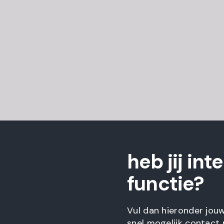
heb jij int
functie?
Vul dan hieronder jou
snel mogelijk contact 