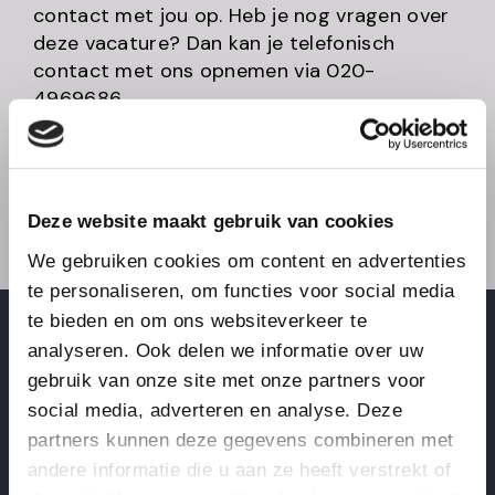
contact met jou op. Heb je nog vragen over
deze vacature? Dan kan je telefonisch
contact met ons opnemen via 020-
4969686.
Acquisitie naar aanleiding van deze vacature
wordt niet op prijs gesteld.
Deze website maakt gebruik van cookies
We gebruiken cookies om content en advertenties
te personaliseren, om functies voor social media
te bieden en om ons websiteverkeer te
analyseren. Ook delen we informatie over uw
heb jij interesse in deze
gebruik van onze site met onze partners voor
functie?
social media, adverteren en analyse. Deze
partners kunnen deze gegevens combineren met
Vul dan hieronder jouw contactgegevens in
andere informatie die u aan ze heeft verstrekt of