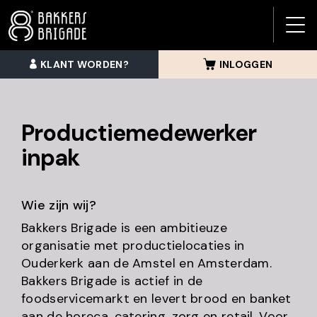
BAK
BRI
KLANT WORDEN?
INLOGGEN
MEN
Productiemedewerker
inpak
Wie zijn wij?
Bakkers Brigade is een ambitieuze
organisatie met productielocaties in
Ouderkerk aan de Amstel en Amsterdam.
Bakkers Brigade is actief in de
foodservicemarkt en levert brood en banket
aan de horeca, catering, zorg en retail. Voor