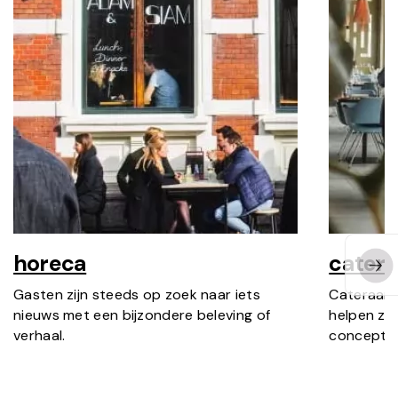
horeca
cateri
Gasten zijn steeds op zoek naar iets
Cateraars
nieuws met een bijzondere beleving of
helpen ze
verhaal.
concepten