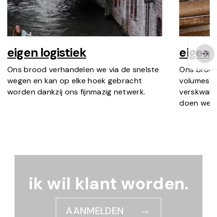
eigen logistiek
eigen 
Ons brood verhandelen we via de snelste
Ons brood
wegen en kan op elke hoek gebracht
volumes z
worden dankzij ons fijnmazig netwerk.
verskwali
doen we e
ik wil klant worden.
AANMELDEN